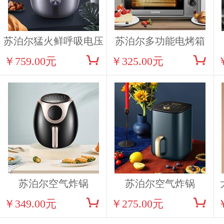
苏泊尔猛火鲜呼吸电压
苏泊尔多功能电烤箱
￥759.00元
￥325.00元
力锅SY-50HC32Q
K30FK6
苏泊尔空气炸锅
苏泊尔空气炸锅
￥349.00元
￥275.00元
KD35D71
KJ20D70