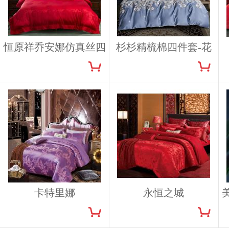
恒原祥乔安娜仿真丝四
杉杉精梳棉四件套-花
件套
舞风情
卡特里娜
永恒之城