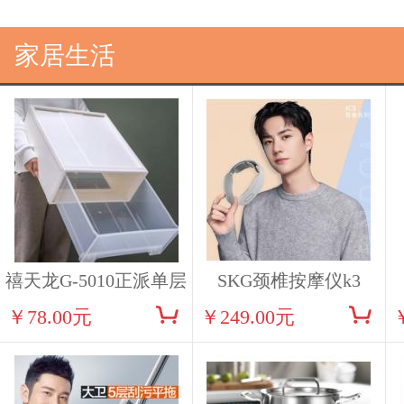
家居生活
禧天龙G-5010正派单层
SKG颈椎按摩仪k3
￥78.00元
￥249.00元
柜