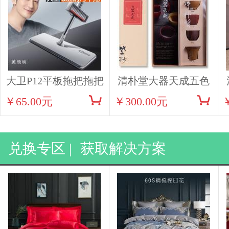
大卫P12平板拖把拖把
清朴堂大器天成五色
￥65.00元
￥300.00元
紫砂小杯茶具
兑换专区 |
获取解决方案