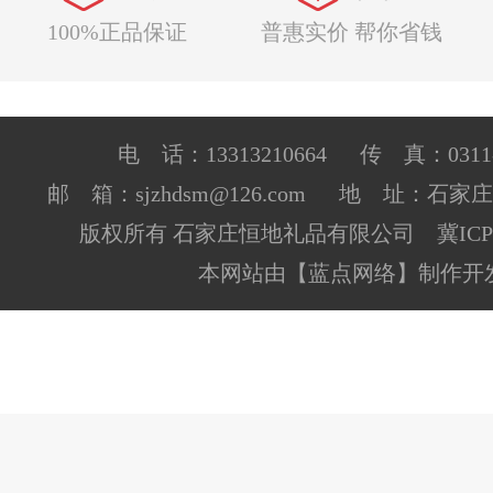
100%正品保证
普惠实价 帮你省钱
电 话：13313210664 传 真：0311-8
邮 箱：sjzhdsm@126.com 地 址：石
版权所有 石家庄恒地礼品有限公司 冀ICP备1
本网站由
【蓝点网络】
制作开