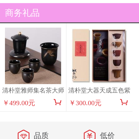
商务礼品
清朴堂雅师集名茶大师
清朴堂大器天成五色紫
￥499.00元
￥300.00元
茶叙套装（2012宫廷普
砂小杯茶具
洱款）
品质
低价