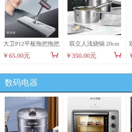
大卫P12平板拖把拖把
双立人浅烧锅 20cm
￥65.00元
￥350.00元
ZW-C122
数码电器