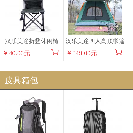
汉乐美途折叠休闲椅
汉乐美途四人高顶帐篷
￥40.00元
￥349.00元
0201
0103
皮具箱包