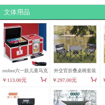
文体用品
mobee六一款儿童马克
外交官折叠桌椅套装
￥113.00元
￥297.00元
笔礼盒40色