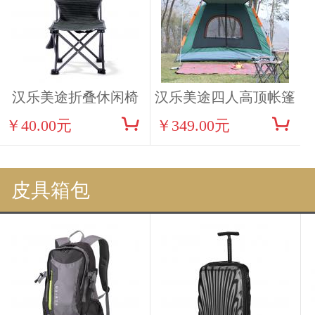
汉乐美途折叠休闲椅
汉乐美途四人高顶帐篷
￥40.00元
￥349.00元
0201
0103
皮具箱包