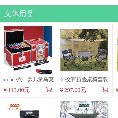
文体用品
mobee六一款儿童马克
外交官折叠桌椅套装
￥113.00元
￥297.00元
笔礼盒40色