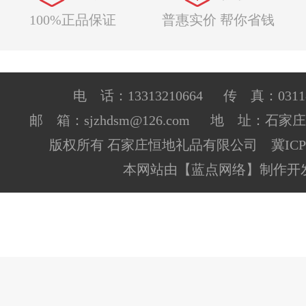
100%正品保证
普惠实价 帮你省钱
电 话：13313210664 传 真：0311-8
邮 箱：sjzhdsm@126.com 地 址：石
版权所有 石家庄恒地礼品有限公司 冀ICP备1
本网站由
【蓝点网络】
制作开