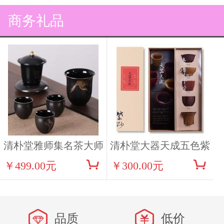
商务礼品
清朴堂雅师集名茶大师
清朴堂大器天成五色紫
￥499.00元
￥300.00元
茶叙套装（2012宫廷普
砂小杯茶具
洱款）
品质
低价