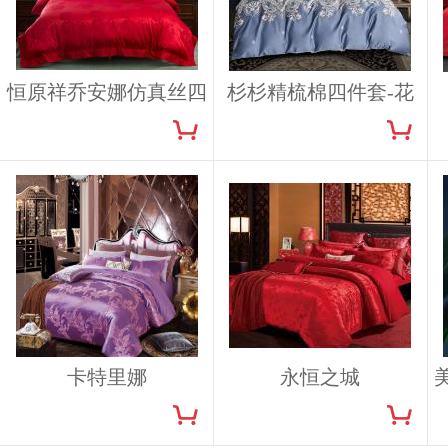
恒原祥乔安娜仿真丝四
杉杉精梳棉四件套-花
件套
舞风情
卡特里娜
永恒之城