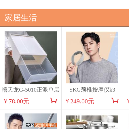
家居生活
禧天龙G-5010正派单层
SKG颈椎按摩仪k3
￥78.00元
￥249.00元
柜