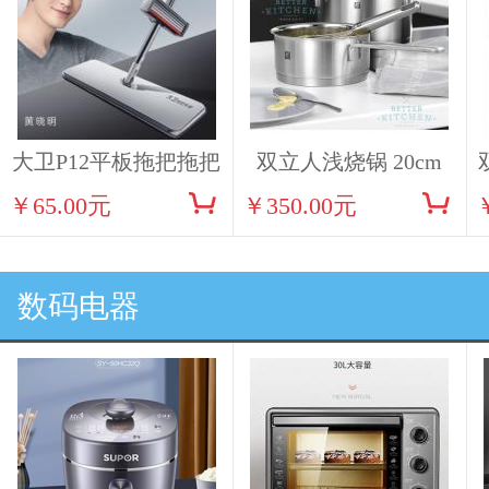
大卫P12平板拖把拖把
双立人浅烧锅 20cm
￥65.00元
￥350.00元
ZW-C122
数码电器