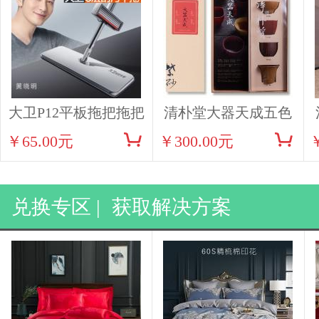
大卫P12平板拖把拖把
清朴堂大器天成五色
￥65.00元
￥300.00元
紫砂小杯茶具
兑换专区 |
获取解决方案