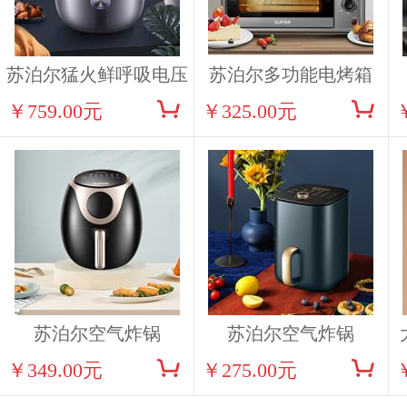
苏泊尔猛火鲜呼吸电压
苏泊尔多功能电烤箱
￥759.00元
￥325.00元
力锅SY-50HC32Q
K30FK6
苏泊尔空气炸锅
苏泊尔空气炸锅
￥349.00元
￥275.00元
KD35D71
KJ20D70